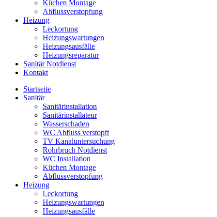
Küchen Montage
Abflussverstopfung
Heizung
Leckortung
Heizungswartungen
Heizungsausfälle
Heizungsreparatur
Sanitär Notdienst
Kontakt
Startseite
Sanitär
Sanitärinstallation
Sanitärinstallateur
Wasserschaden
WC Abfluss verstopft
TV Kanaluntersuchung
Rohrbruch Notdienst
WC Installation
Küchen Montage
Abflussverstopfung
Heizung
Leckortung
Heizungswartungen
Heizungsausfälle