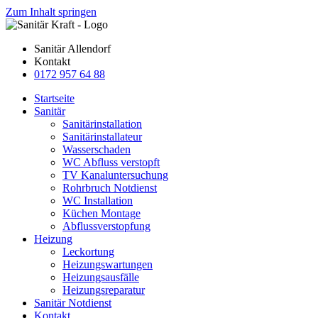
Zum Inhalt springen
Sanitär Allendorf
Kontakt
0172 957 64 88
Startseite
Sanitär
Sanitärinstallation
Sanitärinstallateur
Wasserschaden
WC Abfluss verstopft
TV Kanaluntersuchung
Rohrbruch Notdienst
WC Installation
Küchen Montage
Abflussverstopfung
Heizung
Leckortung
Heizungswartungen
Heizungsausfälle
Heizungsreparatur
Sanitär Notdienst
Kontakt