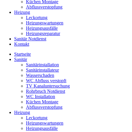
Küchen Montage
Abflussverstopfung
Heizung
Leckortung
Heizungswartungen
Heizungsausfälle
Heizungsreparatur
Sanitär Notdienst
Kontakt
Startseite
Sanitär
Sanitärinstallation
Sanitärinstallateur
Wasserschaden
WC Abfluss verstopft
TV Kanaluntersuchung
Rohrbruch Notdienst
WC Installation
Küchen Montage
Abflussverstopfung
Heizung
Leckortung
Heizungswartungen
Heizungsausfälle