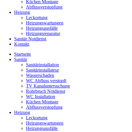
Küchen Montage
Abflussverstopfung
Heizung
Leckortung
Heizungswartungen
Heizungsausfälle
Heizungsreparatur
Sanitär Notdienst
Kontakt
Startseite
Sanitär
Sanitärinstallation
Sanitärinstallateur
Wasserschaden
WC Abfluss verstopft
TV Kanaluntersuchung
Rohrbruch Notdienst
WC Installation
Küchen Montage
Abflussverstopfung
Heizung
Leckortung
Heizungswartungen
Heizungsausfälle