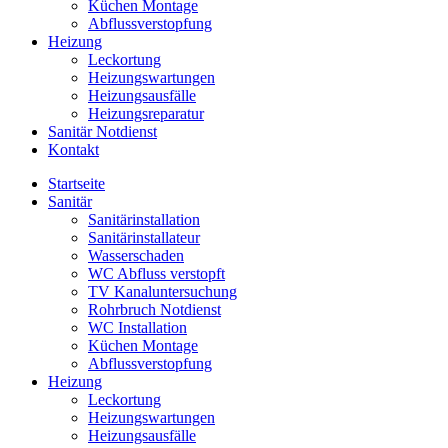
Küchen Montage
Abflussverstopfung
Heizung
Leckortung
Heizungswartungen
Heizungsausfälle
Heizungsreparatur
Sanitär Notdienst
Kontakt
Startseite
Sanitär
Sanitärinstallation
Sanitärinstallateur
Wasserschaden
WC Abfluss verstopft
TV Kanaluntersuchung
Rohrbruch Notdienst
WC Installation
Küchen Montage
Abflussverstopfung
Heizung
Leckortung
Heizungswartungen
Heizungsausfälle