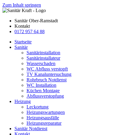
Zum Inhalt springen
Sanitär Ober-Ramstadt
Kontakt
0172 957 64 88
Startseite
Sanitär
Sanitärinstallation
Sanitärinstallateur
Wasserschaden
WC Abfluss verstopft
TV Kanaluntersuchung
Rohrbruch Notdienst
WC Installation
Küchen Montage
Abflussverstopfung
Heizung
Leckortung
Heizungswartungen
Heizungsausfälle
Heizungsreparatur
Sanitär Notdienst
Kontakt