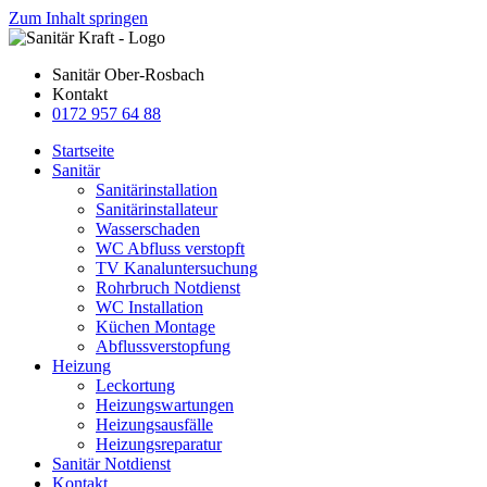
Zum Inhalt springen
Sanitär Ober-Rosbach
Kontakt
0172 957 64 88
Startseite
Sanitär
Sanitärinstallation
Sanitärinstallateur
Wasserschaden
WC Abfluss verstopft
TV Kanaluntersuchung
Rohrbruch Notdienst
WC Installation
Küchen Montage
Abflussverstopfung
Heizung
Leckortung
Heizungswartungen
Heizungsausfälle
Heizungsreparatur
Sanitär Notdienst
Kontakt