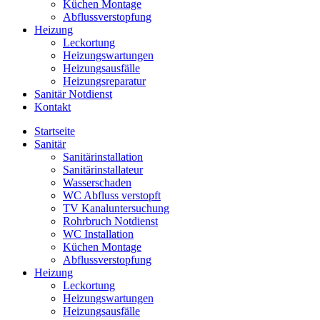
Küchen Montage
Abflussverstopfung
Heizung
Leckortung
Heizungswartungen
Heizungsausfälle
Heizungsreparatur
Sanitär Notdienst
Kontakt
Startseite
Sanitär
Sanitärinstallation
Sanitärinstallateur
Wasserschaden
WC Abfluss verstopft
TV Kanaluntersuchung
Rohrbruch Notdienst
WC Installation
Küchen Montage
Abflussverstopfung
Heizung
Leckortung
Heizungswartungen
Heizungsausfälle