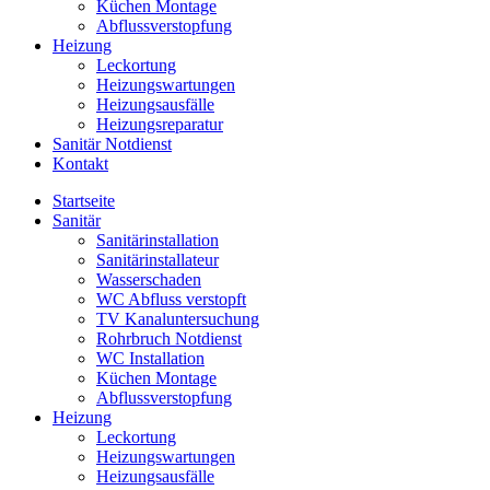
Küchen Montage
Abflussverstopfung
Heizung
Leckortung
Heizungswartungen
Heizungsausfälle
Heizungsreparatur
Sanitär Notdienst
Kontakt
Startseite
Sanitär
Sanitärinstallation
Sanitärinstallateur
Wasserschaden
WC Abfluss verstopft
TV Kanaluntersuchung
Rohrbruch Notdienst
WC Installation
Küchen Montage
Abflussverstopfung
Heizung
Leckortung
Heizungswartungen
Heizungsausfälle