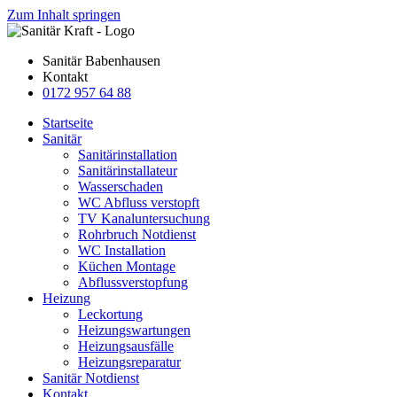
Zum Inhalt springen
Sanitär Babenhausen
Kontakt
0172 957 64 88
Startseite
Sanitär
Sanitärinstallation
Sanitärinstallateur
Wasserschaden
WC Abfluss verstopft
TV Kanaluntersuchung
Rohrbruch Notdienst
WC Installation
Küchen Montage
Abflussverstopfung
Heizung
Leckortung
Heizungswartungen
Heizungsausfälle
Heizungsreparatur
Sanitär Notdienst
Kontakt