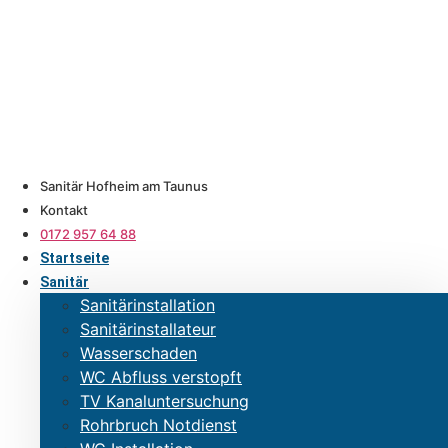
Zum
Inhalt
springen
Sanitär Hofheim am Taunus
Kontakt
0172 957 64 88
Startseite
Sanitär
Sanitärinstallation
Sanitärinstallateur
Wasserschaden
WC Abfluss verstopft
TV Kanaluntersuchung
Rohrbruch Notdienst