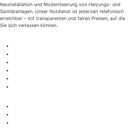
Neuinstallation und Modernisierung von Heizungs- und
Sanitäranlagen. Unser Notdienst ist jederzeit telefonisch
erreichbar – mit transparenten und fairen Preisen, auf die
Sie sich verlassen können.
Verstopfungen
Toiletten
Waschbecken
Rohre
Kanalisation
Badewanne
24h Notdienst
Reparaturen
Sanitär Einrichtung
Waschmaschine
Heizungsanlage