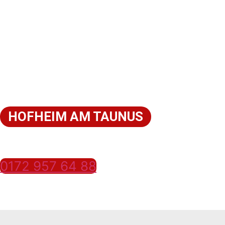
SANITÄR KRAFT
SANITÄRINSTALLATEUR IN
HOFHEIM AM TAUNUS
Ihre Nummer im Notfall!
0172 957 64 88
Ihr regionaler Installateur-Notdienst für Heizung &
Sanitär – schnell, zuverlässig und fair.