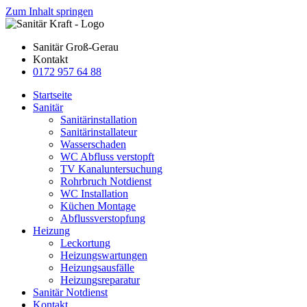
Zum Inhalt springen
Sanitär Groß-Gerau
Kontakt
0172 957 64 88
Startseite
Sanitär
Sanitärinstallation
Sanitärinstallateur
Wasserschaden
WC Abfluss verstopft
TV Kanaluntersuchung
Rohrbruch Notdienst
WC Installation
Küchen Montage
Abflussverstopfung
Heizung
Leckortung
Heizungswartungen
Heizungsausfälle
Heizungsreparatur
Sanitär Notdienst
Kontakt