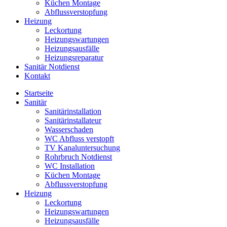
Küchen Montage
Abflussverstopfung
Heizung
Leckortung
Heizungswartungen
Heizungsausfälle
Heizungsreparatur
Sanitär Notdienst
Kontakt
Startseite
Sanitär
Sanitärinstallation
Sanitärinstallateur
Wasserschaden
WC Abfluss verstopft
TV Kanaluntersuchung
Rohrbruch Notdienst
WC Installation
Küchen Montage
Abflussverstopfung
Heizung
Leckortung
Heizungswartungen
Heizungsausfälle