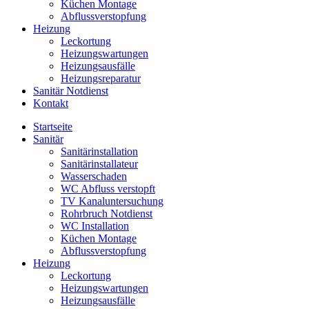
Küchen Montage
Abflussverstopfung
Heizung
Leckortung
Heizungswartungen
Heizungsausfälle
Heizungsreparatur
Sanitär Notdienst
Kontakt
Startseite
Sanitär
Sanitärinstallation
Sanitärinstallateur
Wasserschaden
WC Abfluss verstopft
TV Kanaluntersuchung
Rohrbruch Notdienst
WC Installation
Küchen Montage
Abflussverstopfung
Heizung
Leckortung
Heizungswartungen
Heizungsausfälle