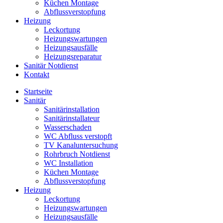
Küchen Montage
Abflussverstopfung
Heizung
Leckortung
Heizungswartungen
Heizungsausfälle
Heizungsreparatur
Sanitär Notdienst
Kontakt
Startseite
Sanitär
Sanitärinstallation
Sanitärinstallateur
Wasserschaden
WC Abfluss verstopft
TV Kanaluntersuchung
Rohrbruch Notdienst
WC Installation
Küchen Montage
Abflussverstopfung
Heizung
Leckortung
Heizungswartungen
Heizungsausfälle