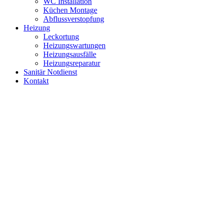
WC Installation
Küchen Montage
Abflussverstopfung
Heizung
Leckortung
Heizungswartungen
Heizungsausfälle
Heizungsreparatur
Sanitär Notdienst
Kontakt