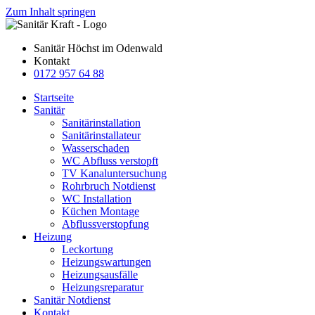
Zum Inhalt springen
Sanitär Höchst im Odenwald
Kontakt
0172 957 64 88
Startseite
Sanitär
Sanitärinstallation
Sanitärinstallateur
Wasserschaden
WC Abfluss verstopft
TV Kanaluntersuchung
Rohrbruch Notdienst
WC Installation
Küchen Montage
Abflussverstopfung
Heizung
Leckortung
Heizungswartungen
Heizungsausfälle
Heizungsreparatur
Sanitär Notdienst
Kontakt