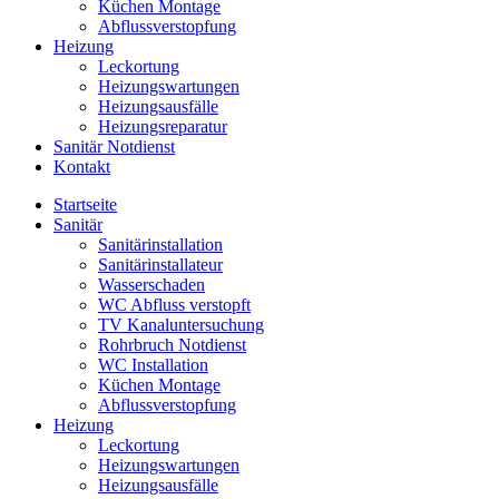
Küchen Montage
Abflussverstopfung
Heizung
Leckortung
Heizungswartungen
Heizungsausfälle
Heizungsreparatur
Sanitär Notdienst
Kontakt
Startseite
Sanitär
Sanitärinstallation
Sanitärinstallateur
Wasserschaden
WC Abfluss verstopft
TV Kanaluntersuchung
Rohrbruch Notdienst
WC Installation
Küchen Montage
Abflussverstopfung
Heizung
Leckortung
Heizungswartungen
Heizungsausfälle