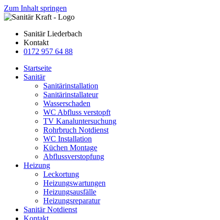
Zum Inhalt springen
Sanitär Liederbach
Kontakt
0172 957 64 88
Startseite
Sanitär
Sanitärinstallation
Sanitärinstallateur
Wasserschaden
WC Abfluss verstopft
TV Kanaluntersuchung
Rohrbruch Notdienst
WC Installation
Küchen Montage
Abflussverstopfung
Heizung
Leckortung
Heizungswartungen
Heizungsausfälle
Heizungsreparatur
Sanitär Notdienst
Kontakt