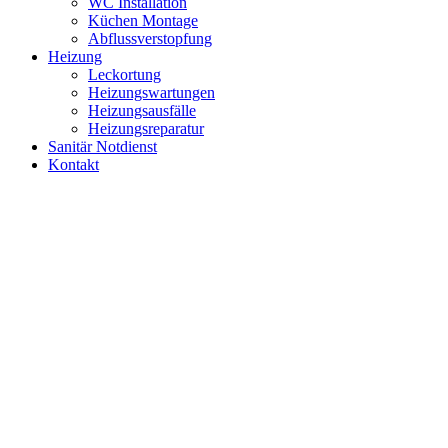
WC Installation
Küchen Montage
Abflussverstopfung
Heizung
Leckortung
Heizungswartungen
Heizungsausfälle
Heizungsreparatur
Sanitär Notdienst
Kontakt