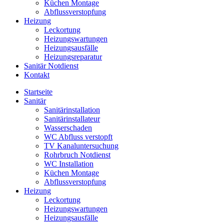
Küchen Montage
Abflussverstopfung
Heizung
Leckortung
Heizungswartungen
Heizungsausfälle
Heizungsreparatur
Sanitär Notdienst
Kontakt
Startseite
Sanitär
Sanitärinstallation
Sanitärinstallateur
Wasserschaden
WC Abfluss verstopft
TV Kanaluntersuchung
Rohrbruch Notdienst
WC Installation
Küchen Montage
Abflussverstopfung
Heizung
Leckortung
Heizungswartungen
Heizungsausfälle