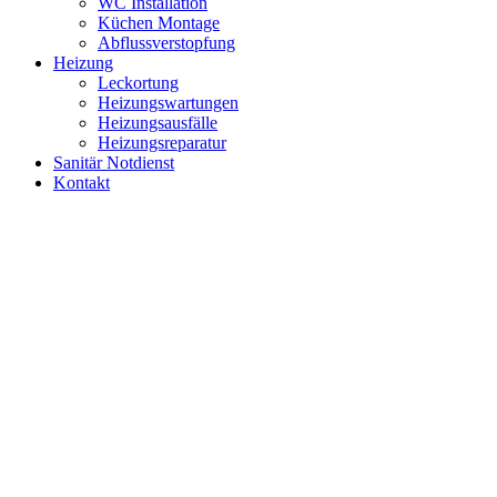
WC Installation
Küchen Montage
Abflussverstopfung
Heizung
Leckortung
Heizungswartungen
Heizungsausfälle
Heizungsreparatur
Sanitär Notdienst
Kontakt