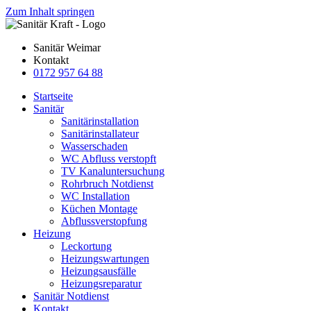
Zum Inhalt springen
Sanitär Weimar
Kontakt
0172 957 64 88
Startseite
Sanitär
Sanitärinstallation
Sanitärinstallateur
Wasserschaden
WC Abfluss verstopft
TV Kanaluntersuchung
Rohrbruch Notdienst
WC Installation
Küchen Montage
Abflussverstopfung
Heizung
Leckortung
Heizungswartungen
Heizungsausfälle
Heizungsreparatur
Sanitär Notdienst
Kontakt