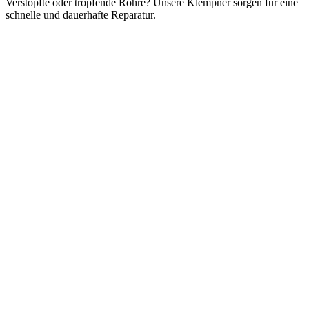
Verstopfte oder tropfende Rohre? Unsere Klempner sorgen für eine
schnelle und dauerhafte Reparatur.