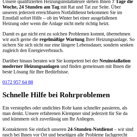
Unsere qualifizierten Heizungsinstallateure stehen Ihnen
7 Tage die
Woche, 24 Stunden am Tag
mit Rat und Tat zur Seite. Über
unseren jederzeit erreichbaren Notfalldienst bekommen Sie im
Ernstfall sofort Hilfe – ob im Winter bei einer ausgefallenen
Heizung oder wenn die Anlage nicht mehr richtig heizt.
Damit es gar nicht erst zu solchen Problemen kommt, übernehmen
wir auch gerne die
regelmäßige Wartung
Ihrer Heizungsanlage. So
sichern Sie sich nicht nur eine längere Lebensdauer, sondern senken
zugleich den Energieverbrauch.
Darüber hinaus beraten wir Sie kompetent bei der
Neuinstallation
moderner Heizungsanlagen
und finden gemeinsam mit Ihnen die
beste Lösung für Ihre Bedürfnisse.
0172 957 64 88
Schnelle Hilfe bei Rohrproblemen
Ein verstopftes oder undichtes Rohr kann schneller passieren, als
man denkt. Unsere erfahrenen Klempner sind jederzeit für Sie da
und kümmern sich zuverlässig um Ihr Anliegen.
Kontaktieren Sie einfach unseren
24-Stunden-Notdienst
– wir sind
rasch bei Ihnen vor Ort und beseitigen alle Probleme fachgerecht