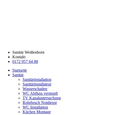
Zum
Inhalt
springen
Sanitär Weißenborn
Kontakt
0172 957 64 88
Startseite
Sanitär
Sanitärinstallation
Sanitärinstallateur
Wasserschaden
WC Abfluss verstopft
TV Kanaluntersuchung
Rohrbruch Notdienst
WC Installation
Küchen Montage