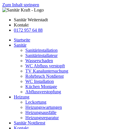
Zum Inhalt springen
Sanitär Weiterstadt
Kontakt
0172 957 64 88
Startseite
Sanitär
Sanitärinstallation
Sanitärinstallateur
Wasserschaden
WC Abfluss verstopft
TV Kanaluntersuchung
Rohrbruch Notdienst
WC Installation
Küchen Montage
Abflussverstopfung
Heizung
Leckortung
Heizungswartungen
Heizungsausfälle
Heizungsreparatur
Sanitär Notdienst
Kontakt