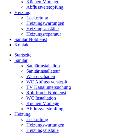
Küchen Montage
Abflussverstopfung
Heizung
Leckortung
Heizungswartungen
Heizungsausfälle
Heizungsreparatur
Sanitär Notdienst
Kontakt
Startseite
Sanitär
Sanitärinstallation
Sanitärinstallateur
Wasserschaden
WC Abfluss verstopft
TV Kanaluntersuchung
Rohrbruch Notdienst
WC Installation
Küchen Montage
Abflussverstopfung
Heizung
Leckortung
Heizungswartungen
Heizungsausfälle